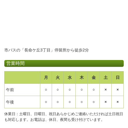
市バスの「長命ケ丘3丁目」停留所から徒歩2分
営業時間
月
火
水
木
金
土
日
午前
○
○
○
○
○
×
×
午後
○
○
○
○
○
×
×
休業日：土曜日、日曜日、祝日あらかじめご連絡いただければ土日祝日
も対応します。お電話は、休日、夜間も受け付けています。