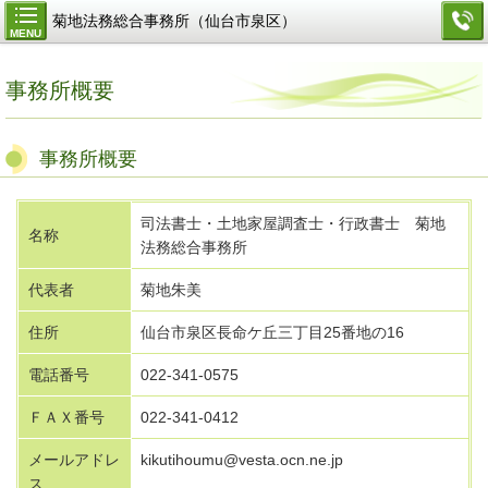
菊地法務総合事務所（仙台市泉区）
MENU
事務所概要
事務所概要
司法書士・土地家屋調査士・行政書士 菊地
名称
法務総合事務所
代表者
菊地朱美
住所
仙台市泉区長命ケ丘三丁目25番地の16
電話番号
022-341-0575
ＦＡＸ番号
022-341-0412
メールアドレ
kikutihoumu@vesta.ocn.ne.jp
ス